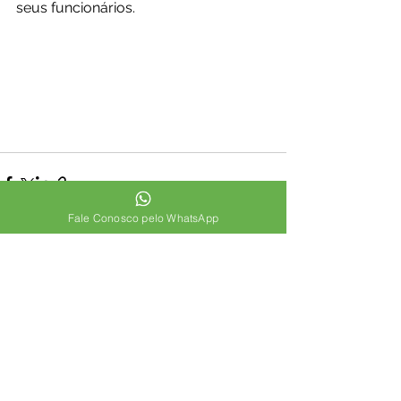
seus funcionários.
Fale Conosco pelo WhatsApp
Ver tudo
Posts recentes