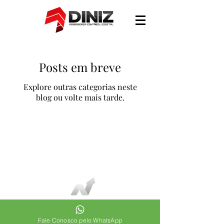
Posts em breve
Explore outras categorias neste
blog ou volte mais tarde.
Conselho Regional de Contabilidade do Estado de São
Paulo - Certidão nº: 2023/044953 - Registro: SP-
014090/O-0
Todos os direitos reservados
- Diniz Contabilidade © 2026
Fale Conosco pelo WhatsApp